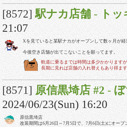
[8572]
駅ナカ店舗
-
トッ
21:07
Xを見ていると某駅ナカがオープンして数ヶ月が経
今後空き店舗が出てこないことを願ってます。
軌道に乗るまでは時間は多少かかります
長期に見れば店舗の入れ替えもあり得ま
[8571]
原信黒埼店 #2
-
ぼ
2024/06/23(Sun) 16:20
原信黒埼店
改装期間は6月26日～7月5日で、7月6日(土)にオー