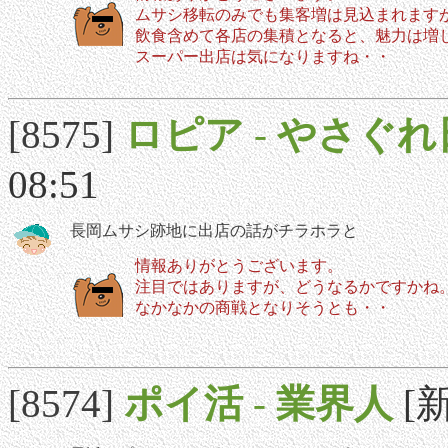
ムサシ移転のみでも集客増は見込まれます
飲食含めて各店の集積となると、魅力は増
スーパー出店は気になりますね・・
[8575]
ロピア
-
やさぐれ
08:51
長岡ムサシ跡地に出店の話がチラホラと
情報ありがとうございます。
注目ではありますが、どうなるかですかね
なかなかの商戦となりそうとも・・
[8574]
ポイ活
-
業界人
[新