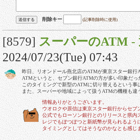
削除キー
(記事削除時に使用)
[8579]
スーパーのATM
-
2024/07/23(Tue) 07:43
昨日、リオンドール燕北店のATMが東京スター銀行
ATMというと、セブン銀行ATMの方が多い印象だ
このタイミングで新型のATMに切り替えるという事
また、スーパーや地域によって扱うATMの機種も違
情報ありがとうございます。
ウオロクや原信は東京スター銀行からセブ
公式でもローソン銀行とのリリースと県内
レジでもぽつぽつと新紙幣が見られるよう
タイミングとしてはそうなのかなとも感じ