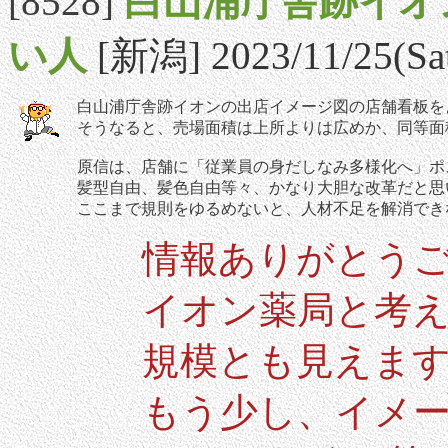
[8528]
白山浦庁舎跡イオ
い人
[新潟] 2023/11/25(Sat
白山浦庁舎跡イオンの出店イメージ図の店舗看板を
そうなると、売場面積は上所よりは広めか、同等面
原信は、店舗に「従業員の身だしなみ多様化へ」ポ
髪型自由、髪色自由等々、かなり大胆な改革だと思
ここまで規則をゆるめないと、人材不足を解消でき
情報ありがとう
イオン薬局と考
規模とも見えま
もう少し、イメ