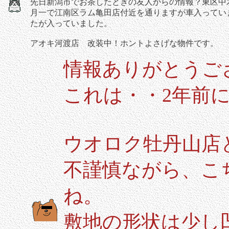
先日新潟市でお茶したときの友人からの情報？東区中
月一で江南区ラム亀田店付近を通りますが車入ってい
たが入っていました。
アオキ河渡店 改装中！ホントよさげな物件です。
情報ありがとうご
これは・・2年前
ウオロク牡丹山店
不謹慎ながら、こ
ね。
敷地の形状は少し