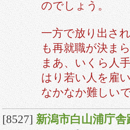
のでしょう。
一方で放り出され
も再就職が決ま
まあ、いくら人
はり若い人を雇
なかなか難しい
[8527]
新潟市白山浦庁舎