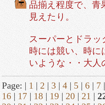
品揃え程度で、青
見えたり。
スーパーとドラッ
時には競い、時に
いような・・大人の
Page: |
1
|
2
|
3
|
4
|
5
|
6
|
7
16
|
17
|
18
|
19
|
20
|
21
|
2