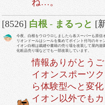
ね…。
[8526]
白根
-
まるっと
[新
今夜、白根をウロウロしましたら各スーパーも原信
リオンドールはシールを集めてポイント付与のキャ
イオン白根は裁縫や書籍の売り場を改装して屋内遊
化粧品売り場などでも一部改装しています。
情報ありがとうご
イオンスポーツク
ら体験型へと変化
イオン以外でもカ