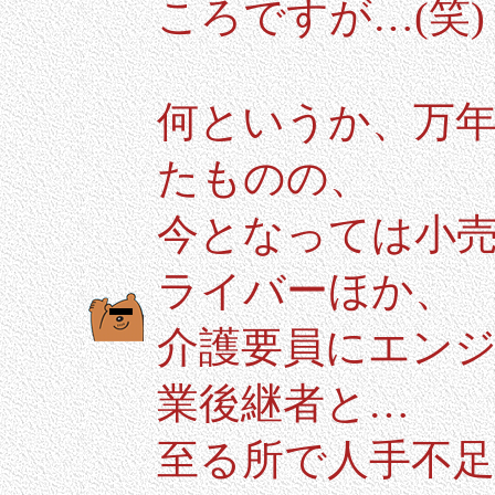
ころですが…(笑)
何というか、万
たものの、
今となっては小
ライバーほか、
介護要員にエン
業後継者と…
至る所で人手不