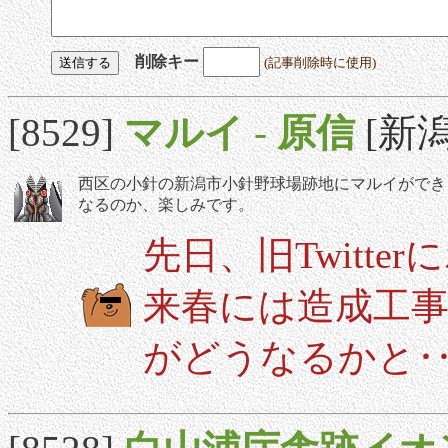
削除キー
(記事削除時に使用)
[8529]
マルイ
-
原信
[新潟]
西区の小針の新潟市小針野球場跡地にマルイができ
なるのか、楽しみです。
先日、旧Twitt
来春には造成工
がどうなるかと