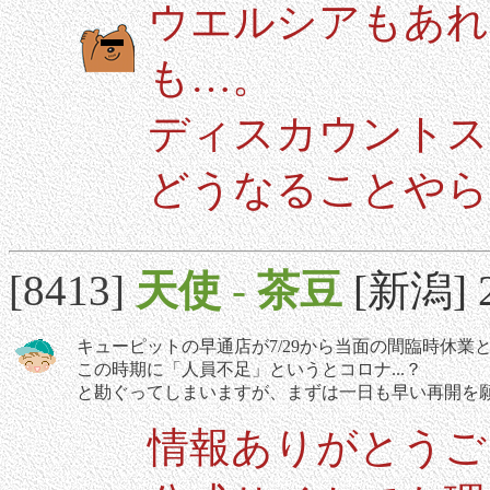
ウエルシアもあれ
も…。
ディスカウントス
どうなることやら
[8413]
天使
-
茶豆
[新潟] 2
キューピットの早通店が7/29から当面の間臨時休業
この時期に「人員不足」というとコロナ...？
と勘ぐってしまいますが、まずは一日も早い再開を
情報ありがとうご