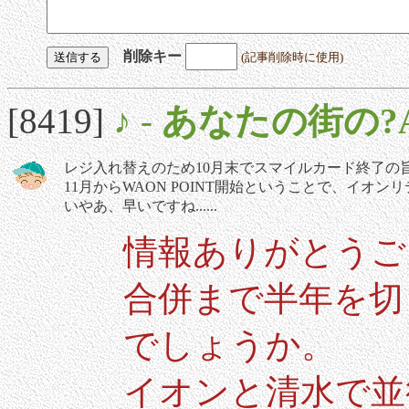
削除キー
(記事削除時に使用)
[8419]
♪
-
あなたの街の?
レジ入れ替えのため10月末でスマイルカード終了の
11月からWAON POINT開始ということで、イオ
いやあ、早いですね......
情報ありがとうご
合併まで半年を切
でしょうか。
イオンと清水で並