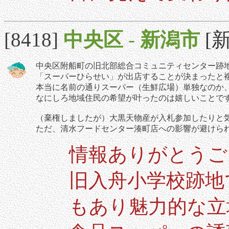
[8418]
中央区
-
新潟市
[新
中央区附船町の旧北部総合コミュニティセンター跡
「スーパーひらせい」が出店することが決まったと
本当に名前の通りスーパー（生鮮広場）単独なのか、ホ
なにしろ地域住民の希望が叶ったのは嬉しいことで
（棄権しましたが）大黒天物産が入札参加したりと
ただ、清水フードセンター湊町店への影響が避けられ
情報ありがとうご
旧入舟小学校跡地
もあり魅力的な立