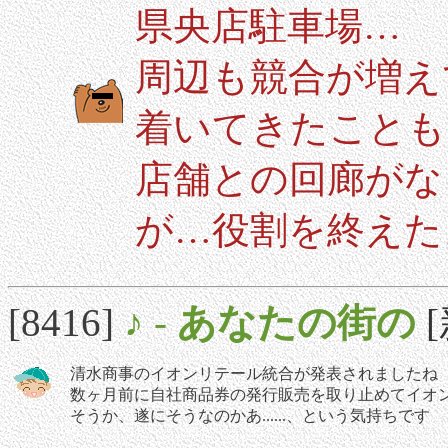
県央店駐車場…
周辺も競合が増え
着いてきたことも
店舗との回廊がな
が…役割を終えた
[8416]
♪
-
あなたの街の
[
清水商事のイオンリテール統合が発表されましたね
数ヶ月前に自社商品券の発行販売を取り止めてイオ
そうか、遂にそうなのかあ......、という気持ちです