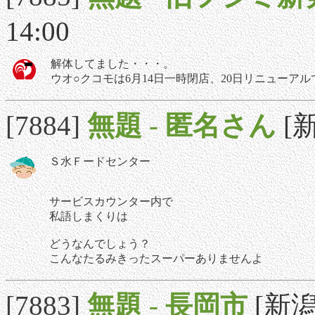
14:00
解体してました・・・。
ウオ○クコモは6月14日一時閉店、20日リニューア
[7884]
無題
-
匿名さん
[新
Ｓ水Ｆードセンター
サービスカウンター内で
私語しまくりは
どうなんでしょう？
こんなたるみきったスーパーありませんよ
[7883]
無題
-
長岡市
[新潟]