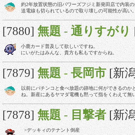
約2年放置状態の旧パワーズフジミ新発田店で内装
送電線も切られているので取り壊しの可能性が高い
[7880]
無題
-
通りすがり
小鹿カード普及して欲しいですね。
にいがたはみんな、貴方も私もですからね。
[7879]
無題
-
長岡市
[新潟]
以前にパチンコと食べ放題の跡地に何ができるのかと書
ね。新産にあるヤマダ電機も黙って指をくわえて無
[7878]
無題
-
目撃者
[新潟]
>デッキィのテナント倒産