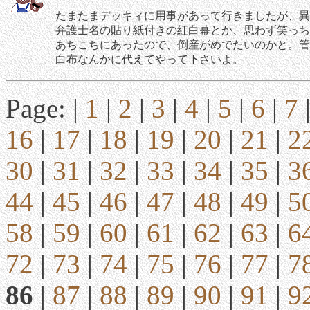
たまたまデッキィに用事があって行きましたが、異
弁護士名の貼り紙付きの紅白幕とか、思わず笑っち
あちこちにあったので、倒産がめでたいのかと。管
白布なんかに代えてやって下さいよ。
Page: |
1
|
2
|
3
|
4
|
5
|
6
|
7
16
|
17
|
18
|
19
|
20
|
21
|
2
30
|
31
|
32
|
33
|
34
|
35
|
3
44
|
45
|
46
|
47
|
48
|
49
|
5
58
|
59
|
60
|
61
|
62
|
63
|
6
72
|
73
|
74
|
75
|
76
|
77
|
7
86
|
87
|
88
|
89
|
90
|
91
|
9