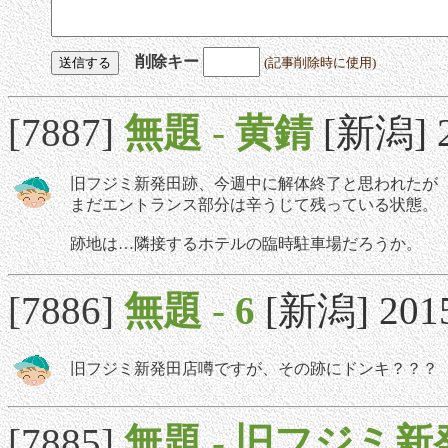
削除キー
(記事削除時に使用)
[7887]
無題
-
黄錆
[新潟] 2
旧フジミ新発田跡、今週中に解体終了と思われたが
まだエントランス部分は辛うじて残っている状態。
跡地は…隣接するホテルの臨時駐車場だろうか。
[7886]
無題
-
6
[新潟] 2015/
旧フジミ新発田店噂ですが、その跡にドンキ？？？
[7885]
無題
-
旧フジミ新